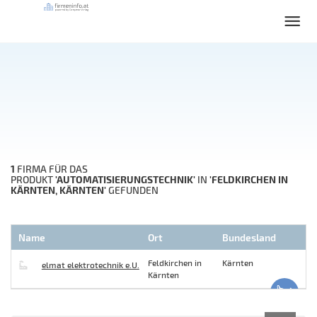
1
FIRMA FÜR DAS
'AUTOMATISIERUNGSTECHNIK'
'FELDKIRCHEN IN
PRODUKT
IN
KÄRNTEN, KÄRNTEN'
GEFUNDEN
Name
Ort
Bundesland
Feldkirchen in
Kärnten
elmat elektrotechnik e.U.
Kärnten