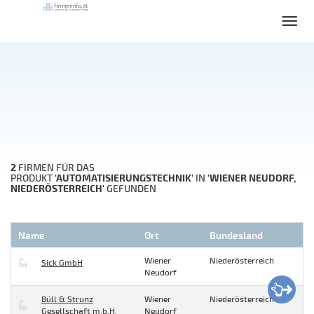
2
FIRMEN FÜR DAS
'AUTOMATISIERUNGSTECHNIK'
'WIENER NEUDORF,
PRODUKT
IN
NIEDERÖSTERREICH'
GEFUNDEN
Name
Ort
Bundesland
Wiener
Niederösterreich
Sick GmbH
Neudorf
Büll & Strunz
Wiener
Niederösterreich
Gesellschaft m.b.H.
Neudorf