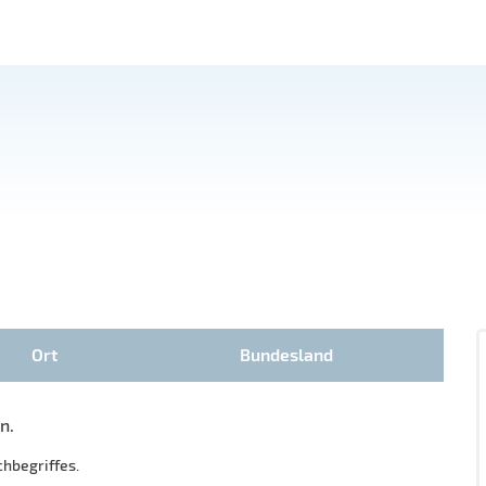
Ort
Bundesland
n.
chbegriffes.