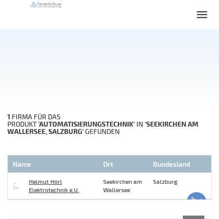
1
FIRMA FÜR DAS
'AUTOMATISIERUNGSTECHNIK'
'SEEKIRCHEN AM
PRODUKT
IN
WALLERSEE, SALZBURG'
GEFUNDEN
Name
Ort
Bundesland
Helmut Hörl
Seekirchen am
Salzburg
Elektrotechnik e.U.
Wallersee