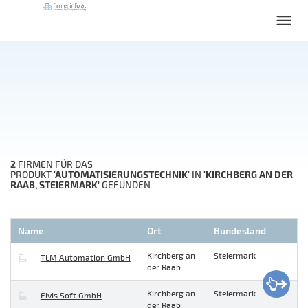
2
FIRMEN FÜR DAS
'AUTOMATISIERUNGSTECHNIK'
'KIRCHBERG AN DER
PRODUKT
IN
RAAB, STEIERMARK'
GEFUNDEN
Name
Ort
Bundesland
Kirchberg an
Steiermark
TLM Automation GmbH
der Raab
Kirchberg an
Steiermark
Eivis Soft GmbH
der Raab