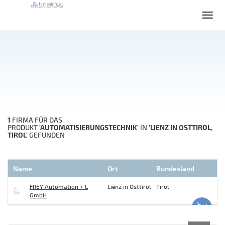
1
FIRMA FÜR DAS
'AUTOMATISIERUNGSTECHNIK'
'LIENZ IN OSTTIROL,
PRODUKT
IN
TIROL'
GEFUNDEN
Name
Ort
Bundesland
FREY Automation + L
Lienz in Osttirol
Tirol
GmbH