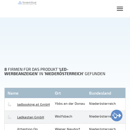
8
'LED-
FIRMEN FÜR DAS PRODUKT
WERBEANZEIGEN'
'NIEDERÖSTERREICH'
IN
GEFUNDEN
Name
Ort
Bundesland
Ybbs an der Donau
Niederösterreich
ledbooking.at GmbH
Wolfsbach
Niederösterreich
Ledkasten GmbH
Attention On
Wiener Neudorf
Niederösterreich