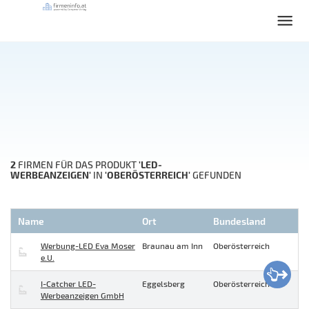
2
'LED-
FIRMEN FÜR DAS PRODUKT
WERBEANZEIGEN'
'OBERÖSTERREICH'
IN
GEFUNDEN
Name
Ort
Bundesland
Werbung-LED Eva Moser
Braunau am Inn
Oberösterreich
e.U.
I-Catcher LED-
Eggelsberg
Oberösterreich
Werbeanzeigen GmbH