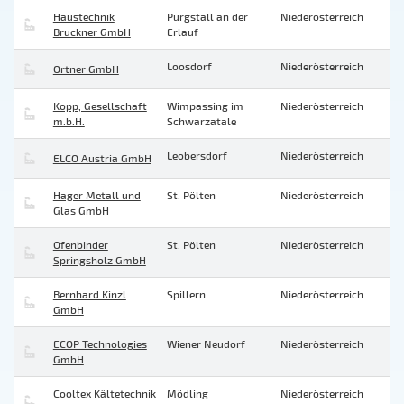
Haustechnik
Purgstall an der
Niederösterreich
Bruckner GmbH
Erlauf
Loosdorf
Niederösterreich
Ortner GmbH
Kopp, Gesellschaft
Wimpassing im
Niederösterreich
m.b.H.
Schwarzatale
Leobersdorf
Niederösterreich
ELCO Austria GmbH
Hager Metall und
St. Pölten
Niederösterreich
Glas GmbH
Ofenbinder
St. Pölten
Niederösterreich
Springsholz GmbH
Bernhard Kinzl
Spillern
Niederösterreich
GmbH
ECOP Technologies
Wiener Neudorf
Niederösterreich
GmbH
Cooltex Kältetechnik
Mödling
Niederösterreich