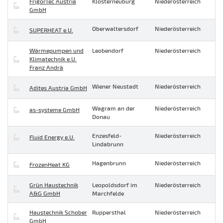
FrigorTec Austria
Klosterneuburg
Niederösterreich
GmbH
Oberwaltersdorf
Niederösterreich
SUPERHEAT e.U.
Wärmepumpen und
Leobendorf
Niederösterreich
Klimatechnik e.U.
Franz Andrä
Wiener Neustadt
Niederösterreich
Adites Austria GmbH
Wagram an der
Niederösterreich
as-systeme GmbH
Donau
Enzesfeld-
Niederösterreich
Fluid Energy e.U.
Lindabrunn
Hagenbrunn
Niederösterreich
FrozenHeat KG
Grün Haustechnik
Leopoldsdorf im
Niederösterreich
A&G GmbH
Marchfelde
Haustechnik Schober
Ruppersthal
Niederösterreich
GmbH