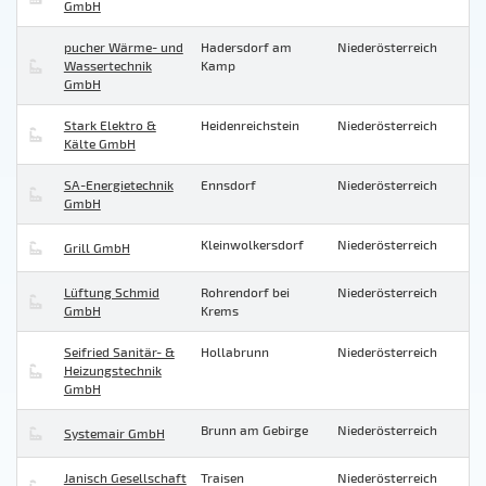
GmbH
pucher Wärme- und
Hadersdorf am
Niederösterreich
Wassertechnik
Kamp
GmbH
Stark Elektro &
Heidenreichstein
Niederösterreich
Kälte GmbH
SA-Energietechnik
Ennsdorf
Niederösterreich
GmbH
Kleinwolkersdorf
Niederösterreich
Grill GmbH
Lüftung Schmid
Rohrendorf bei
Niederösterreich
GmbH
Krems
Seifried Sanitär- &
Hollabrunn
Niederösterreich
Heizungstechnik
GmbH
Brunn am Gebirge
Niederösterreich
Systemair GmbH
Janisch Gesellschaft
Traisen
Niederösterreich