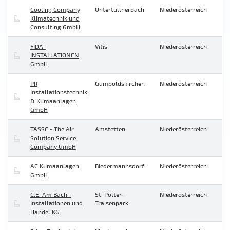
Cooling Company
Untertullnerbach
Niederösterreich
Klimatechnik und
Consulting GmbH
FIDA-
Vitis
Niederösterreich
INSTALLATIONEN
GmbH
PR
Gumpoldskirchen
Niederösterreich
Installationstechnik
& Klimaanlagen
GmbH
TASSC - The Air
Amstetten
Niederösterreich
Solution Service
Company GmbH
AC Klimaanlagen
Biedermannsdorf
Niederösterreich
GmbH
C.E. Am Bach -
St. Pölten-
Niederösterreich
Installationen und
Traisenpark
Handel KG