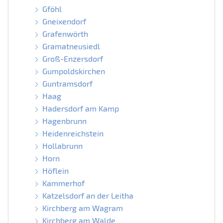
Gföhl
Gneixendorf
Grafenwörth
Gramatneusiedl
Groß-Enzersdorf
Gumpoldskirchen
Guntramsdorf
Haag
Hadersdorf am Kamp
Hagenbrunn
Heidenreichstein
Hollabrunn
Horn
Höflein
Kammerhof
Katzelsdorf an der Leitha
Kirchberg am Wagram
Kirchberg am Walde