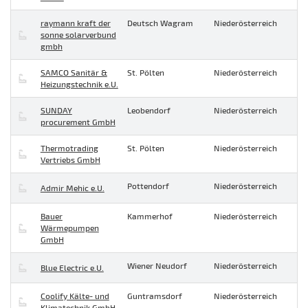
raymann kraft der
Deutsch Wagram
Niederösterreich
sonne solarverbund
gmbh
SAMCO Sanitär &
St. Pölten
Niederösterreich
Heizungstechnik e.U.
SUNDAY
Leobendorf
Niederösterreich
procurement GmbH
Thermotrading
St. Pölten
Niederösterreich
Vertriebs GmbH
Pottendorf
Niederösterreich
Admir Mehic e.U.
Bauer
Kammerhof
Niederösterreich
Wärmepumpen
GmbH
Wiener Neudorf
Niederösterreich
Blue Electric e.U.
Coolify Kälte- und
Guntramsdorf
Niederösterreich
Klimatechnik GmbH