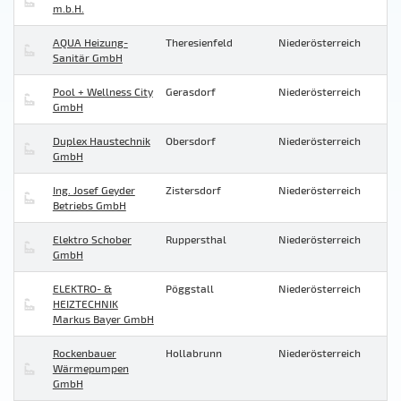
m.b.H.
AQUA Heizung-
Theresienfeld
Niederösterreich
Sanitär GmbH
Pool + Wellness City
Gerasdorf
Niederösterreich
GmbH
Duplex Haustechnik
Obersdorf
Niederösterreich
GmbH
Ing. Josef Geyder
Zistersdorf
Niederösterreich
Betriebs GmbH
Elektro Schober
Ruppersthal
Niederösterreich
GmbH
ELEKTRO- &
Pöggstall
Niederösterreich
HEIZTECHNIK
Markus Bayer GmbH
Rockenbauer
Hollabrunn
Niederösterreich
Wärmepumpen
GmbH