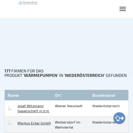
177
FIRMEN FÜR DAS
'WÄRMEPUMPEN'
'NIEDERÖSTERREICH'
PRODUKT
IN
GEFUNDEN
Name
Ort
Bundesland
Josef Witzmann
Wiener Neustadt
Niederösterreich
Gesellschaft m.b.H.
Wolkersdorf im
Niederösterreich
Markus Ecker GmbH
Weinviertel