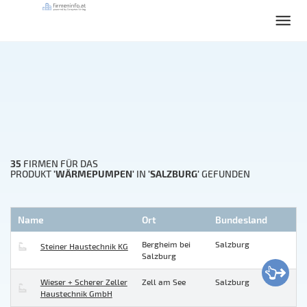
35
FIRMEN FÜR DAS
'WÄRMEPUMPEN'
'SALZBURG'
PRODUKT
IN
GEFUNDEN
Name
Ort
Bundesland
Bergheim bei
Salzburg
Steiner Haustechnik KG
Salzburg
Wieser + Scherer Zeller
Zell am See
Salzburg
Haustechnik GmbH