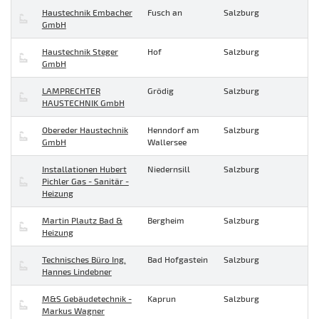
Haustechnik Embacher
Fusch an
Salzburg
GmbH
Haustechnik Steger
Hof
Salzburg
GmbH
LAMPRECHTER
Grödig
Salzburg
HAUSTECHNIK GmbH
Obereder Haustechnik
Henndorf am
Salzburg
GmbH
Wallersee
Installationen Hubert
Niedernsill
Salzburg
Pichler Gas - Sanitär -
Heizung
Martin Plautz Bad &
Bergheim
Salzburg
Heizung
Technisches Büro Ing.
Bad Hofgastein
Salzburg
Hannes Lindebner
M&S Gebäudetechnik -
Kaprun
Salzburg
Markus Wagner