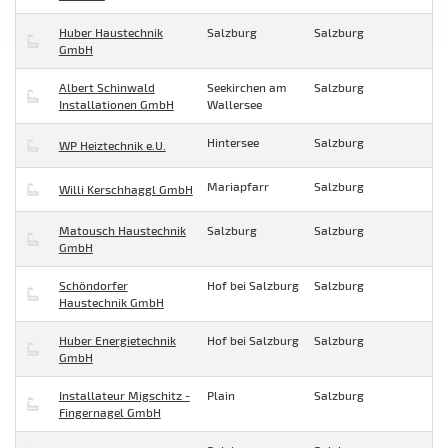
Huber Haustechnik
Salzburg
Salzburg
GmbH
Albert Schinwald
Seekirchen am
Salzburg
Installationen GmbH
Wallersee
Hintersee
Salzburg
WP Heiztechnik e.U.
Mariapfarr
Salzburg
Willi Kerschhaggl GmbH
Matousch Haustechnik
Salzburg
Salzburg
GmbH
Schöndorfer
Hof bei Salzburg
Salzburg
Haustechnik GmbH
Huber Energietechnik
Hof bei Salzburg
Salzburg
GmbH
Installateur Migschitz -
Plain
Salzburg
Fingernagel GmbH