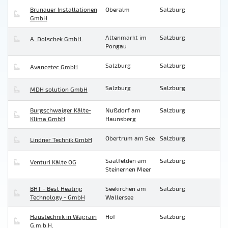
Brunauer Installationen
Oberalm
Salzburg
GmbH
Altenmarkt im
Salzburg
A. Dolschek GmbH.
Pongau
Salzburg
Salzburg
Avancetec GmbH
Salzburg
Salzburg
MDH solution GmbH
Burgschwaiger Kälte-
Nußdorf am
Salzburg
Klima GmbH
Haunsberg
Obertrum am See
Salzburg
Lindner Technik GmbH
Saalfelden am
Salzburg
Venturi Kälte OG
Steinernen Meer
BHT - Best Heating
Seekirchen am
Salzburg
Technology - GmbH
Wallersee
Haustechnik in Wagrain
Hof
Salzburg
G.m.b.H.