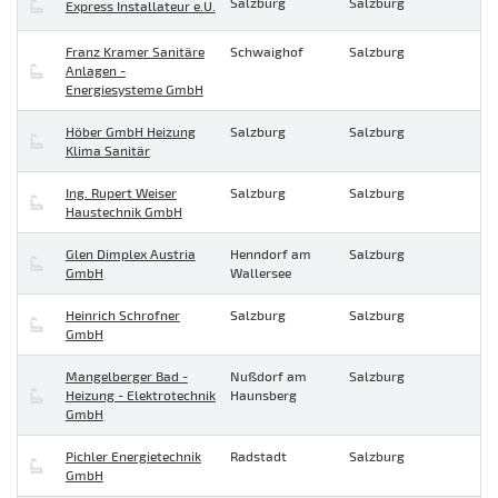
Salzburg
Salzburg
Express Installateur e.U.
Franz Kramer Sanitäre
Schwaighof
Salzburg
Anlagen -
Energiesysteme GmbH
Höber GmbH Heizung
Salzburg
Salzburg
Klima Sanitär
Ing. Rupert Weiser
Salzburg
Salzburg
Haustechnik GmbH
Glen Dimplex Austria
Henndorf am
Salzburg
GmbH
Wallersee
Heinrich Schrofner
Salzburg
Salzburg
GmbH
Mangelberger Bad -
Nußdorf am
Salzburg
Heizung - Elektrotechnik
Haunsberg
GmbH
Pichler Energietechnik
Radstadt
Salzburg
GmbH