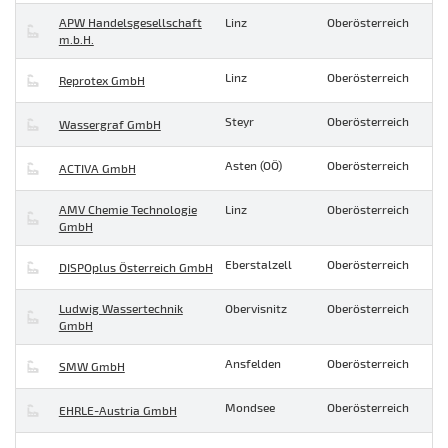
APW Handelsgesellschaft
Linz
Oberösterreich
m.b.H.
Linz
Oberösterreich
Reprotex GmbH
Steyr
Oberösterreich
Wassergraf GmbH
Asten (OÖ)
Oberösterreich
ACTIVA GmbH
AMV Chemie Technologie
Linz
Oberösterreich
GmbH
Eberstalzell
Oberösterreich
DISPOplus Österreich GmbH
Ludwig Wassertechnik
Obervisnitz
Oberösterreich
GmbH
Ansfelden
Oberösterreich
SMW GmbH
Mondsee
Oberösterreich
EHRLE-Austria GmbH