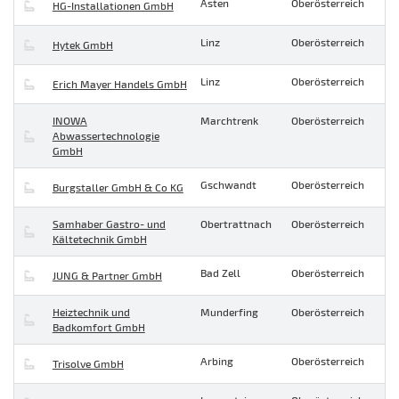
Asten
Oberösterreich
HG-Installationen GmbH
Linz
Oberösterreich
Hytek GmbH
Linz
Oberösterreich
Erich Mayer Handels GmbH
INOWA
Marchtrenk
Oberösterreich
Abwassertechnologie
GmbH
Gschwandt
Oberösterreich
Burgstaller GmbH & Co KG
Samhaber Gastro- und
Obertrattnach
Oberösterreich
Kältetechnik GmbH
Bad Zell
Oberösterreich
JUNG & Partner GmbH
Heiztechnik und
Munderfing
Oberösterreich
Badkomfort GmbH
Arbing
Oberösterreich
Trisolve GmbH