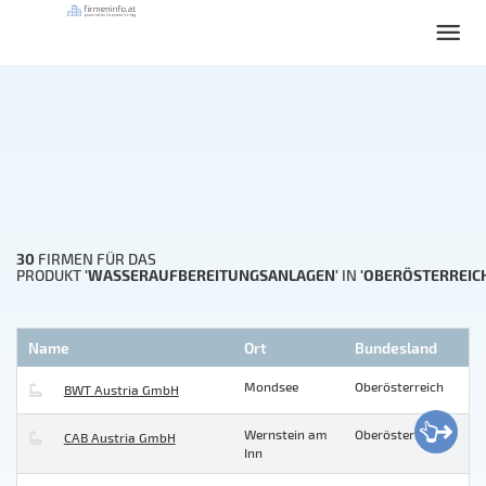
30
FIRMEN FÜR DAS
'WASSERAUFBEREITUNGSANLAGEN'
'OBERÖSTERREIC
PRODUKT
IN
Name
Ort
Bundesland
Mondsee
Oberösterreich
BWT Austria GmbH
Wernstein am
Oberösterreich
CAB Austria GmbH
Inn