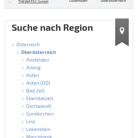
Losenstein
Oberösterreich
THEWATEC GmbH
Suche nach Region
Österreich
Oberösterreich
Ansfelden
Arbing
Asten
Asten (OÖ)
Bad Zell
Eberstalzell
Gschwandt
Gunskirchen
Linz
Losenstein
Marchtrenk