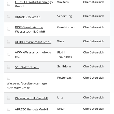
Cillit CEE Watertechnology
Wolfern
Oberösterreich
GmbH
Schörfling
Oberösterreich
AQUAFIDES GmbH
DWT-Dienstleistung
Gunskirchen
Oberösterreich
Wassertechnik GmbH
Wels
Oberösterreich
ACON Environment GmbH
AWM-Wassertechnologie
Ried im
Oberösterreich
e.U.
Traunkreis
Schildorn
Oberösterreich
SCHIWATECH e.U.
Pettenbach
Oberösterreich
Wasseraufbereitungsanlagen
Hüthmayr GmbH
Linz
Oberösterreich
Wassertechnik GesmbH
Steyr
Oberösterreich
APREZO Handels GmbH