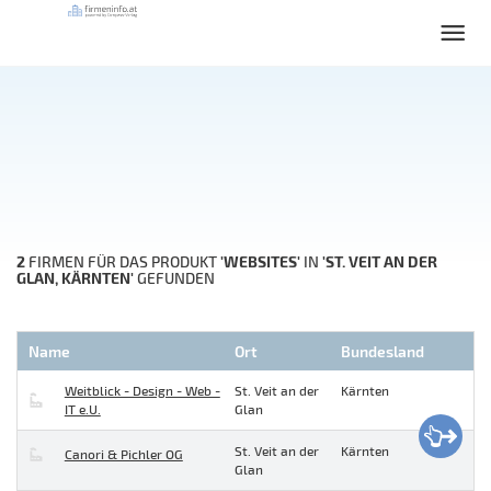
2
'WEBSITES'
'ST. VEIT AN DER
FIRMEN FÜR DAS PRODUKT
IN
GLAN, KÄRNTEN'
GEFUNDEN
Name
Ort
Bundesland
Weitblick - Design - Web -
St. Veit an der
Kärnten
IT e.U.
Glan
St. Veit an der
Kärnten
Canori & Pichler OG
Glan