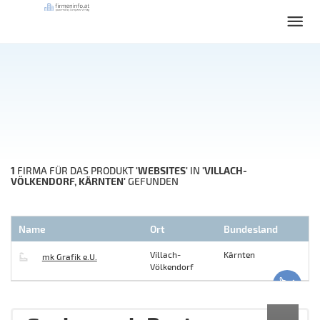
1
'WEBSITES'
'VILLACH-
FIRMA FÜR DAS PRODUKT
IN
VÖLKENDORF, KÄRNTEN'
GEFUNDEN
Name
Ort
Bundesland
Villach-
Kärnten
mk Grafik e.U.
Völkendorf