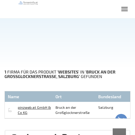
1
'WEBSITES'
'BRUCK AN DER
FIRMA FÜR DAS PRODUKT
IN
GROSSGLOCKNERSTRASSE, SALZBURG'
GEFUNDEN
Name
Ort
Bundesland
pinzweb.at GmbH &
Bruck an der
Salzburg
Co KG
Großglocknerstraße