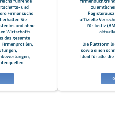
reichs führende
firmenbuchgrundbu
rtschafts- und
zu amtliche
sere Firmensuche
Registerauszü
 erhalten Sie
offizielle Verre
stenlos und ohne
für Justiz (BM
en Wirtschafts-
aktuell
us das gesamte
 Firmenprofilen,
Die Plattform b
üfungen,
sowie einen schne
enbewertungen,
Ideal für alle, d
atenquellen.
O