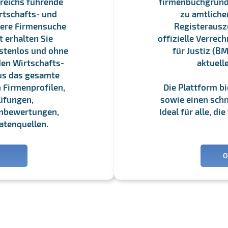
reichs führende
firmenbuchgrundbu
rtschafts- und
zu amtliche
sere Firmensuche
Registerauszü
 erhalten Sie
offizielle Verre
stenlos und ohne
für Justiz (BM
en Wirtschafts-
aktuell
us das gesamte
 Firmenprofilen,
Die Plattform b
üfungen,
sowie einen schne
enbewertungen,
Ideal für alle, d
atenquellen.
O