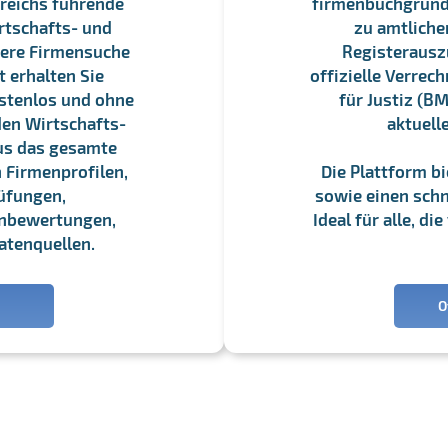
reichs führende
firmenbuchgrundbu
rtschafts- und
zu amtliche
sere Firmensuche
Registerauszü
 erhalten Sie
offizielle Verre
stenlos und ohne
für Justiz (BM
en Wirtschafts-
aktuell
us das gesamte
 Firmenprofilen,
Die Plattform b
üfungen,
sowie einen schne
enbewertungen,
Ideal für alle, d
atenquellen.
O