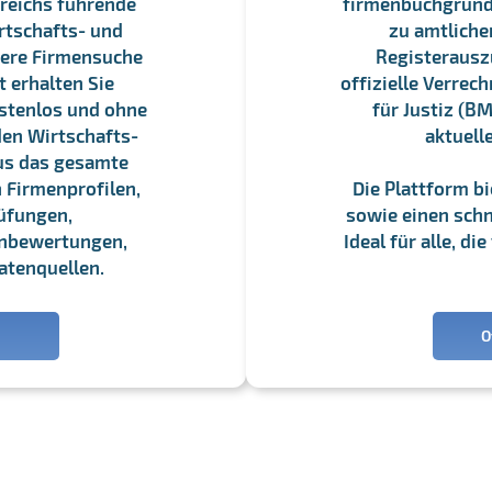
reichs führende
firmenbuchgrundbu
rtschafts- und
zu amtliche
sere Firmensuche
Registerauszü
 erhalten Sie
offizielle Verre
stenlos und ohne
für Justiz (BM
en Wirtschafts-
aktuell
us das gesamte
 Firmenprofilen,
Die Plattform b
üfungen,
sowie einen schne
enbewertungen,
Ideal für alle, d
atenquellen.
O