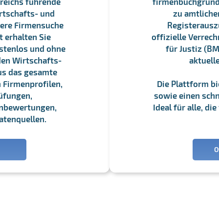
reichs führende
firmenbuchgrundbu
rtschafts- und
zu amtliche
sere Firmensuche
Registerauszü
 erhalten Sie
offizielle Verre
stenlos und ohne
für Justiz (BM
en Wirtschafts-
aktuell
us das gesamte
 Firmenprofilen,
Die Plattform b
üfungen,
sowie einen schne
enbewertungen,
Ideal für alle, d
atenquellen.
O