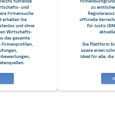
reichs führende
firmenbuchgrundbu
rtschafts- und
zu amtliche
sere Firmensuche
Registerauszü
 erhalten Sie
offizielle Verre
stenlos und ohne
für Justiz (BM
en Wirtschafts-
aktuell
us das gesamte
 Firmenprofilen,
Die Plattform b
üfungen,
sowie einen schne
enbewertungen,
Ideal für alle, d
atenquellen.
O