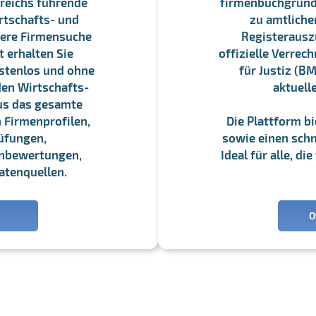
reichs führende
firmenbuchgrundbu
rtschafts- und
zu amtliche
sere Firmensuche
Registerauszü
 erhalten Sie
offizielle Verre
stenlos und ohne
für Justiz (BM
en Wirtschafts-
aktuell
us das gesamte
 Firmenprofilen,
Die Plattform b
üfungen,
sowie einen schne
enbewertungen,
Ideal für alle, d
atenquellen.
O