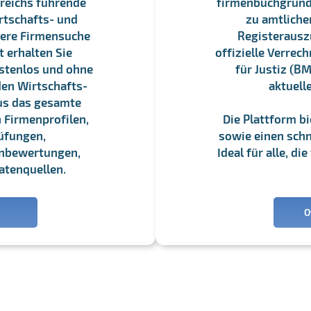
reichs führende
firmenbuchgrundbu
rtschafts- und
zu amtliche
sere Firmensuche
Registerauszü
 erhalten Sie
offizielle Verre
stenlos und ohne
für Justiz (BM
en Wirtschafts-
aktuell
us das gesamte
 Firmenprofilen,
Die Plattform b
üfungen,
sowie einen schne
enbewertungen,
Ideal für alle, d
atenquellen.
O