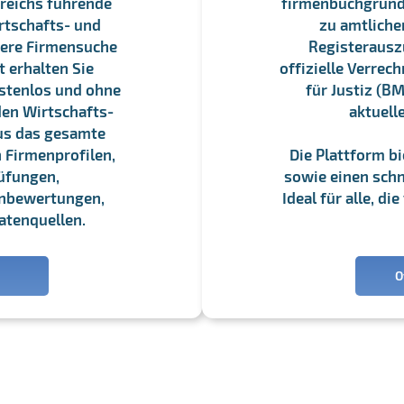
reichs führende
firmenbuchgrundbu
rtschafts- und
zu amtliche
sere Firmensuche
Registerauszü
 erhalten Sie
offizielle Verre
stenlos und ohne
für Justiz (BM
en Wirtschafts-
aktuell
us das gesamte
 Firmenprofilen,
Die Plattform b
üfungen,
sowie einen schne
enbewertungen,
Ideal für alle, d
atenquellen.
O