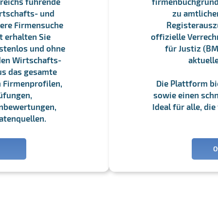
reichs führende
firmenbuchgrundbu
rtschafts- und
zu amtliche
sere Firmensuche
Registerauszü
 erhalten Sie
offizielle Verre
stenlos und ohne
für Justiz (BM
en Wirtschafts-
aktuell
us das gesamte
 Firmenprofilen,
Die Plattform b
üfungen,
sowie einen schne
enbewertungen,
Ideal für alle, d
atenquellen.
O