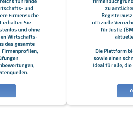
reichs führende
firmenbuchgrundbu
rtschafts- und
zu amtliche
sere Firmensuche
Registerauszü
 erhalten Sie
offizielle Verre
stenlos und ohne
für Justiz (BM
en Wirtschafts-
aktuell
us das gesamte
 Firmenprofilen,
Die Plattform b
üfungen,
sowie einen schne
enbewertungen,
Ideal für alle, d
atenquellen.
O