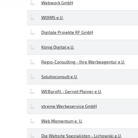
Webwork GmbH
WOIMS e.U.
Digitale Projekte RF GmbH
König Digital e.U.
Regio-Consulting - Ihre Werbeagentur e.U.
Solutioconsult e.U.
WEBprofil - Gernot Ploiner e.U.
xtreme Werbeservice GmbH
Web Momentum e. U.
Die Website Spezialisten - Lichowski e.U.