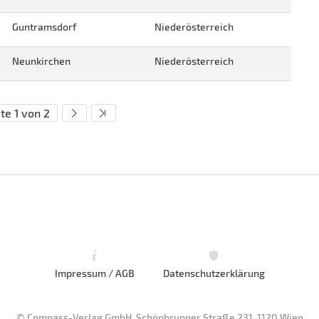
Guntramsdorf
Niederösterreich
Neunkirchen
Niederösterreich
te 1 von 2
Impressum / AGB
Datenschutzerklärung
© Compass-Verlag GmbH, Schönbrunner Straße 231, 1120 Wien