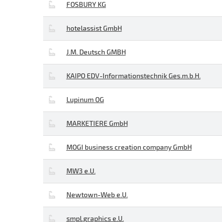
FOSBURY KG
hotelassist GmbH
J.M. Deutsch GMBH
KAIPO EDV-Informationstechnik Ges.m.b.H.
Lupinum OG
MARKETIERE GmbH
MOGI business creation company GmbH
MW3 e.U.
Newtown-Web e.U.
smpl.graphics e.U.