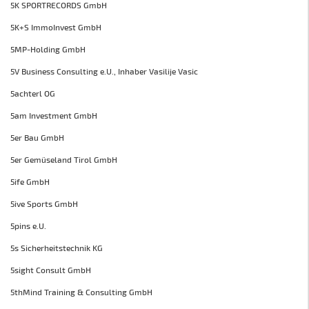
5K SPORTRECORDS GmbH
5K+S ImmoInvest GmbH
5MP-Holding GmbH
5V Business Consulting e.U., Inhaber Vasilije Vasic
5achterl OG
5am Investment GmbH
5er Bau GmbH
5er Gemüseland Tirol GmbH
5ife GmbH
5ive Sports GmbH
5pins e.U.
5s Sicherheitstechnik KG
5sight Consult GmbH
5thMind Training & Consulting GmbH