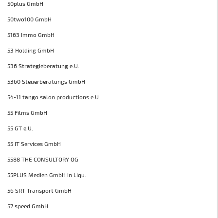
50plus GmbH
50two100 GmbH
5163 Immo GmbH
53 Holding GmbH
536 Strategieberatung e.U.
5360 Steuerberatungs GmbH
54-11 tango salon productions e.U.
55 Films GmbH
55 GT e.U.
55 IT Services GmbH
5588 THE CONSULTORY OG
55PLUS Medien GmbH in Liqu.
56 SRT Transport GmbH
57 speed GmbH