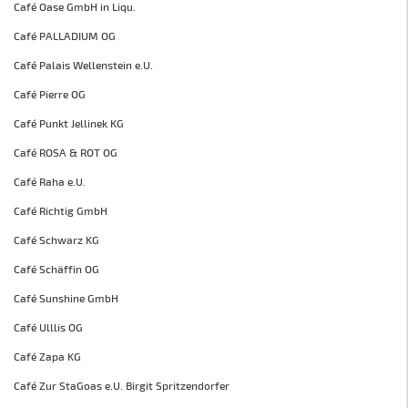
Café Oase GmbH in Liqu.
Café PALLADIUM OG
Café Palais Wellenstein e.U.
Café Pierre OG
Café Punkt Jellinek KG
Café ROSA & ROT OG
Café Raha e.U.
Café Richtig GmbH
Café Schwarz KG
Café Schäffin OG
Café Sunshine GmbH
Café Ulllis OG
Café Zapa KG
Café Zur StaGoas e.U. Birgit Spritzendorfer