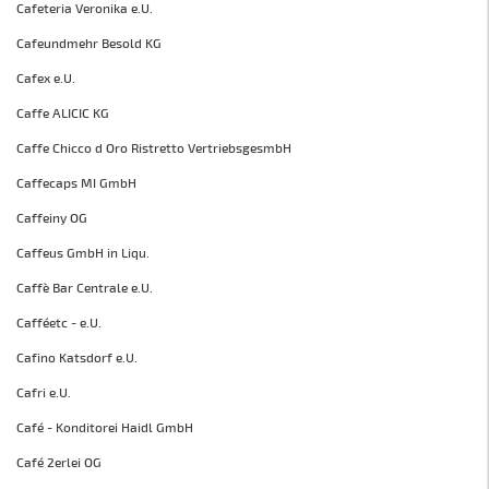
Cafeteria Veronika e.U.
Cafeundmehr Besold KG
Cafex e.U.
Caffe ALICIC KG
Caffe Chicco d Oro Ristretto VertriebsgesmbH
Caffecaps MI GmbH
Caffeiny OG
Caffeus GmbH in Liqu.
Caffè Bar Centrale e.U.
Cafféetc - e.U.
Cafino Katsdorf e.U.
Cafri e.U.
Café - Konditorei Haidl GmbH
Café 2erlei OG