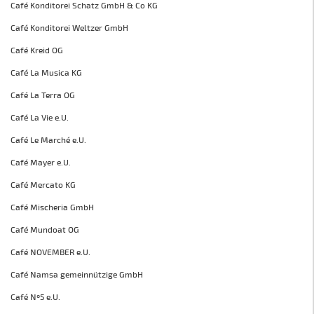
Café Konditorei Schatz GmbH & Co KG
Café Konditorei Weltzer GmbH
Café Kreid OG
Café La Musica KG
Café La Terra OG
Café La Vie e.U.
Café Le Marché e.U.
Café Mayer e.U.
Café Mercato KG
Café Mischeria GmbH
Café Mundoat OG
Café NOVEMBER e.U.
Café Namsa gemeinnützige GmbH
Café Nº5 e.U.