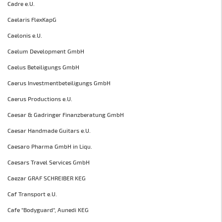
Cadre e.U.
Caelaris FlexKapG
Caelonis e.U.
Caelum Development GmbH
Caelus Beteiligungs GmbH
Caerus Investmentbeteiligungs GmbH
Caerus Productions e.U.
Caesar & Gadringer Finanzberatung GmbH
Caesar Handmade Guitars e.U.
Caesaro Pharma GmbH in Liqu.
Caesars Travel Services GmbH
Caezar GRAF SCHREIBER KEG
Caf Transport e.U.
Cafe "Bodyguard", Aunedi KEG