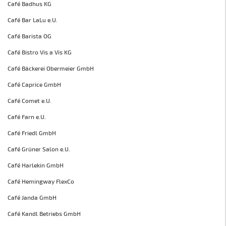
Café Badhus KG
Café Bar LaLu e.U.
Café Barista OG
Café Bistro Vis a Vis KG
Café Bäckerei Obermeier GmbH
Café Caprice GmbH
Café Comet e.U.
Café Farn e.U.
Café Friedl GmbH
Café Grüner Salon e.U.
Café Harlekin GmbH
Café Hemingway FlexCo
Café Janda GmbH
Café Kandl Betriebs GmbH