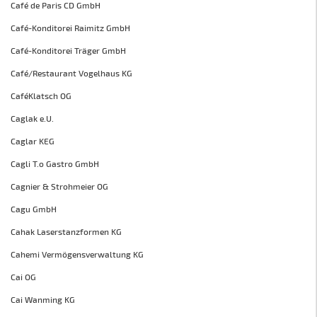
Café de Paris CD GmbH
Café-Konditorei Raimitz GmbH
Café-Konditorei Träger GmbH
Café/Restaurant Vogelhaus KG
CaféKlatsch OG
Caglak e.U.
Caglar KEG
Cagli T.o Gastro GmbH
Cagnier & Strohmeier OG
Cagu GmbH
Cahak Laserstanzformen KG
Cahemi Vermögensverwaltung KG
Cai OG
Cai Wanming KG