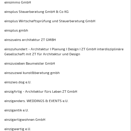
einsimmo GmbH
einsplus Steuerberatung GmbH & Co KG
einsplus Wirtschaftsprüfung und Steuerberatung GmbH
einsplus gmbh
einszueins architektur ZT GMBH
einszuhundert - Architektur I Planung I Design I ZT GmbH interdisziplinäre
Gesellschaft mit ZT für Architektur und Design
einszusieben Baumeister GmbH
einszuzwei kunst&beratung gmbh
einszwo.dog e.U.
einzigArtig - Architektur fürs Leben ZT GmbH
einziganders. WEDDINGS & EVENTS e.U.
einzigantik e.U.
einzigartigwohnen GmbH
einzigwertig e.U.