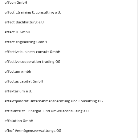
effcon GmbH
effec(:t:)raining & consulting e.U.
effect Buchhaltung e.U.
effect IT GmbH
effect engineering GmbH
effective business consult GmbH
effective cooperation trading OG
effectum gmbh
effectus capital GmbH
effektarium e.U.
effektquadrat Unternehmensberatung und Consulting OG
effiziente.st - Energie- und Umweltconsulting e.U.
effolution GmbH
efhof Vermögensverwaltungs OG