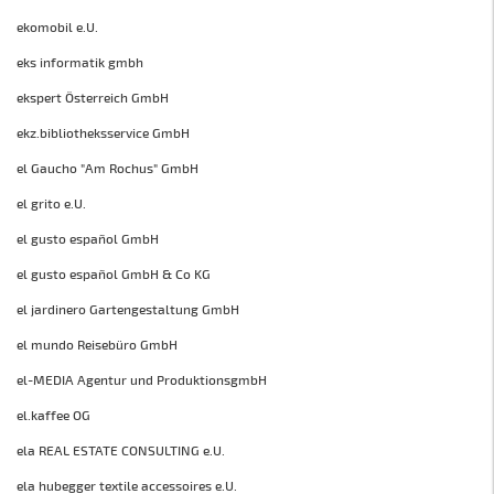
ekomobil e.U.
eks informatik gmbh
ekspert Österreich GmbH
ekz.bibliotheksservice GmbH
el Gaucho "Am Rochus" GmbH
el grito e.U.
el gusto español GmbH
el gusto español GmbH & Co KG
el jardinero Gartengestaltung GmbH
el mundo Reisebüro GmbH
el-MEDIA Agentur und ProduktionsgmbH
el.kaffee OG
ela REAL ESTATE CONSULTING e.U.
ela hubegger textile accessoires e.U.