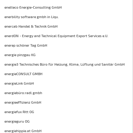
enelteco Energie-Consulting GmbH
enerbility software gmbh in Liqu.
enercab Handel & Technik GmbH
enerdON - Energy and Technical Equipment Export Services e.U.
enerep schöner Tag GmbH
energie pinzgau KG
energie3 Technisches Büro für Heizung, Klima, Lüftung und Sanitär GmbH
energieCONSULT GMBH
energieLink GmbH
energiebüro:radl gmbh
energieeffizienz GmbH
energiefux Ritt OG
energieguru OG
energiehippie.at GmbH