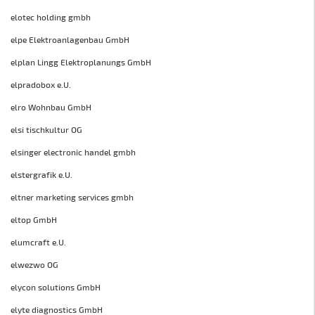
elotec holding gmbh
elpe Elektroanlagenbau GmbH
elplan Lingg Elektroplanungs GmbH
elpradobox e.U.
elro Wohnbau GmbH
elsi tischkultur OG
elsinger electronic handel gmbh
elstergrafik e.U.
eltner marketing services gmbh
eltop GmbH
elumcraft e.U.
elwezwo OG
elycon solutions GmbH
elyte diagnostics GmbH