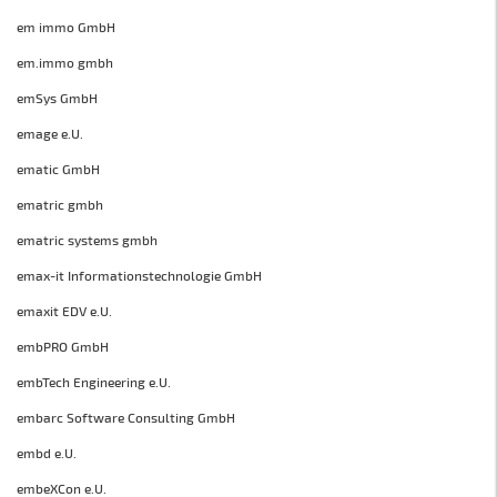
em immo GmbH
em.immo gmbh
emSys GmbH
emage e.U.
ematic GmbH
ematric gmbh
ematric systems gmbh
emax-it Informationstechnologie GmbH
emaxit EDV e.U.
embPRO GmbH
embTech Engineering e.U.
embarc Software Consulting GmbH
embd e.U.
embeXCon e.U.