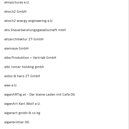
ehnpictures e.U.
ehoch2 GmbH
ehoch2 energy engineering e.U.
ehs Steuerberatungsgesellschaft mbH
ehzarchitektur ZT-GmbH
eiamaya GmbH
eibe Produktion + Vertrieb GmbH
eibl romar holding gmbh
eidos & haro ZT GmbH
eieo e.U.
eigenARTig.at - Der kleine Laden mit Cafe OG
eigenArt Karl Wolf e.U.
eigenart gmbh & co kg
eigenbrötler OG