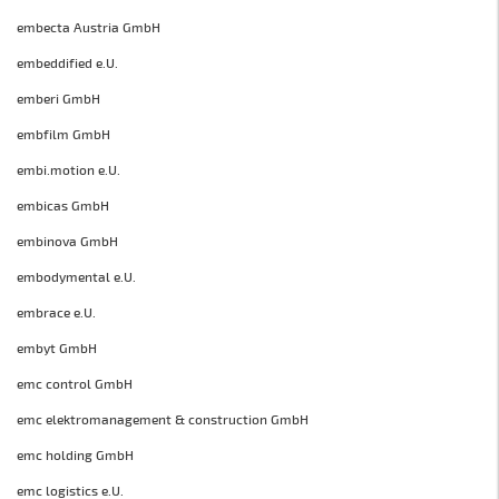
embecta Austria GmbH
embeddified e.U.
emberi GmbH
embfilm GmbH
embi.motion e.U.
embicas GmbH
embinova GmbH
embodymental e.U.
embrace e.U.
embyt GmbH
emc control GmbH
emc elektromanagement & construction GmbH
emc holding GmbH
emc logistics e.U.