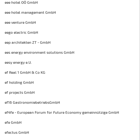
eee hotel OÖ GmbH
eee hotel management GmbH
eee venture GmbH
eego electric GmbH
eep architekten ZT - GmbH
ees energy environment solutions GmbH
eesy energy e.U.
ef Real 1 GmbH & Co KG
ef holding GmbH
ef projects GmbH
ef16 GastronomiebetriebsGmbH
ef4fe - European Forum for Future Economy gemeinnützige GmbH
efe GmbH
efectus GmbH