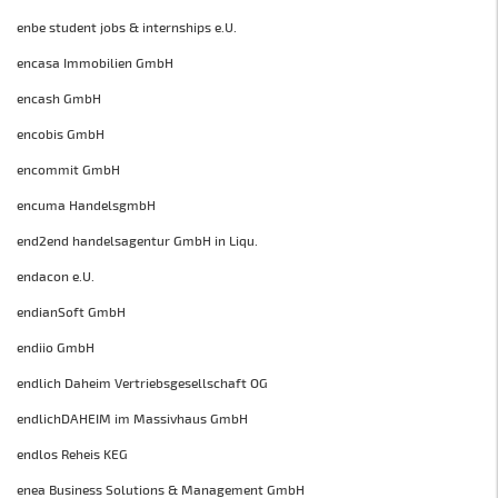
enbe student jobs & internships e.U.
encasa Immobilien GmbH
encash GmbH
encobis GmbH
encommit GmbH
encuma HandelsgmbH
end2end handelsagentur GmbH in Liqu.
endacon e.U.
endianSoft GmbH
endiio GmbH
endlich Daheim Vertriebsgesellschaft OG
endlichDAHEIM im Massivhaus GmbH
endlos Reheis KEG
enea Business Solutions & Management GmbH