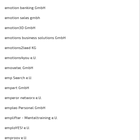
emotion banking GmbH
emotion sales gmbh
emotion3D GmbH
emotions business solutions GmbH
emotions2lead KG
emotions4you e.U.
emovatec GmbH
emp Search e.U.
empart GmbH
emperor networx e.U.
empleo Personal GmbH
emplifter - Mentaltraining e.U.
emploYES! e.U.
emproov e.U.