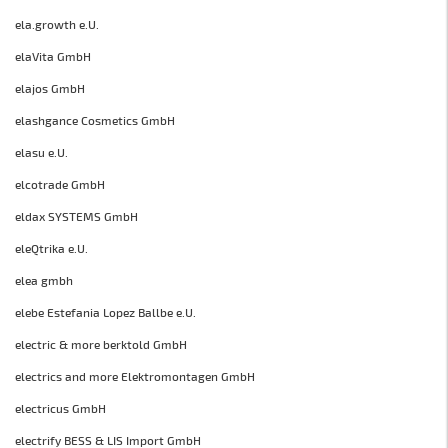
ela.growth e.U.
elaVita GmbH
elajos GmbH
elashgance Cosmetics GmbH
elasu e.U.
elcotrade GmbH
eldax SYSTEMS GmbH
eleQtrika e.U.
elea gmbh
elebe Estefania Lopez Ballbe e.U.
electric & more berktold GmbH
electrics and more Elektromontagen GmbH
electricus GmbH
electrify BESS & LIS Import GmbH