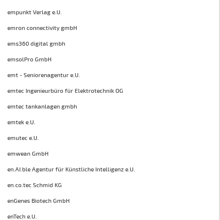
empunkt Verlag e.U.
emron connectivity gmbH
ems360 digital gmbh
emsolPro GmbH
emt - Seniorenagentur e.U.
emtec Ingenieurbüro für Elektrotechnik OG
emtec tankanlagen gmbh
emtek e.U.
emutec e.U.
emwean GmbH
en.AI.ble Agentur für Künstliche Intelligenz e.U.
en.co.tec Schmid KG
enGenes Biotech GmbH
enTech e.U.