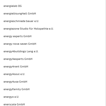
energielab OG
energielösung4all GmbH
energieschmiede bauer e.U.
energiezone Studio für Holopathie e.U.
energy experts GmbH
energy nova seven GmbH
energy4buildings Lang e.U.
energy4experts GmbH
energy4rent GmbH
energy4soul e.U.
energy4use GmbH
energyfamily GmbH
energyx e.U.
enerscale GmbH