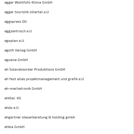
egger Wohlfühl-Klima GmbH
egger touristik zillertal e.U.
eggspress OG
eggzentrisch e.U.
egoplan e.U.
egoth Verlag GmbH
eguana GmbH
eh Solarabsorber Produktions GmbH
eh fast alles projektmanagement und grafik e.U.
eh-mechatronik GmbH
ehKlar. KG
ehdo e.U.
ehgartner steuerberatung & holding gmbh
ehkla GmbH