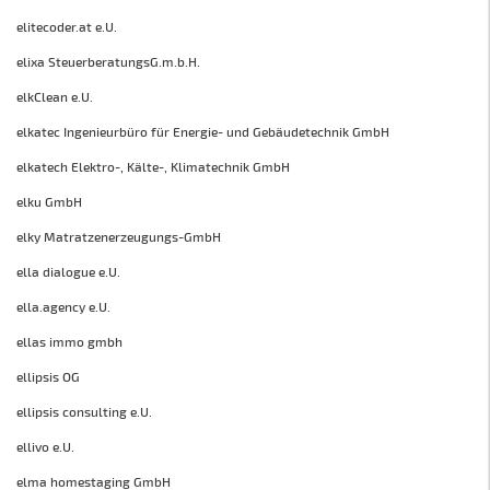
elitecoder.at e.U.
elixa SteuerberatungsG.m.b.H.
elkClean e.U.
elkatec Ingenieurbüro für Energie- und Gebäudetechnik GmbH
elkatech Elektro-, Kälte-, Klimatechnik GmbH
elku GmbH
elky Matratzenerzeugungs-GmbH
ella dialogue e.U.
ella.agency e.U.
ellas immo gmbh
ellipsis OG
ellipsis consulting e.U.
ellivo e.U.
elma homestaging GmbH