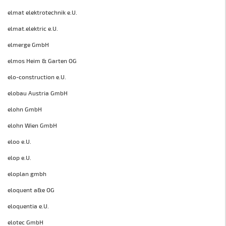
elmat elektrotechnik e.U.
elmat.elektric e.U.
elmerge GmbH
elmos Heim & Garten OG
elo-construction e.U.
elobau Austria GmbH
elohn GmbH
elohn Wien GmbH
eloo e.U.
elop e.U.
eloplan gmbh
eloquent a&e OG
eloquentia e.U.
elotec GmbH