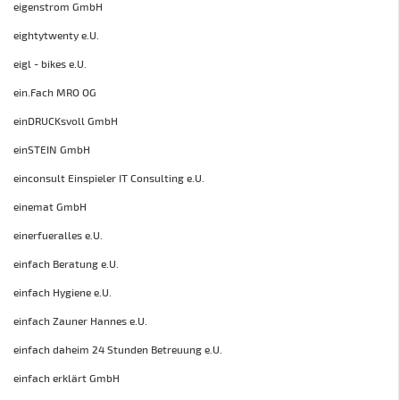
eigenstrom GmbH
eightytwenty e.U.
eigl - bikes e.U.
ein.Fach MRO OG
einDRUCKsvoll GmbH
einSTEIN GmbH
einconsult Einspieler IT Consulting e.U.
einemat GmbH
einerfueralles e.U.
einfach Beratung e.U.
einfach Hygiene e.U.
einfach Zauner Hannes e.U.
einfach daheim 24 Stunden Betreuung e.U.
einfach erklärt GmbH