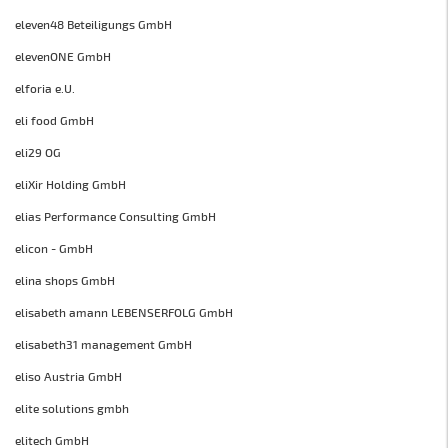
eleven48 Beteiligungs GmbH
elevenONE GmbH
elforia e.U.
eli food GmbH
eli29 OG
eliXir Holding GmbH
elias Performance Consulting GmbH
elicon - GmbH
elina shops GmbH
elisabeth amann LEBENSERFOLG GmbH
elisabeth31 management GmbH
eliso Austria GmbH
elite solutions gmbh
elitech GmbH