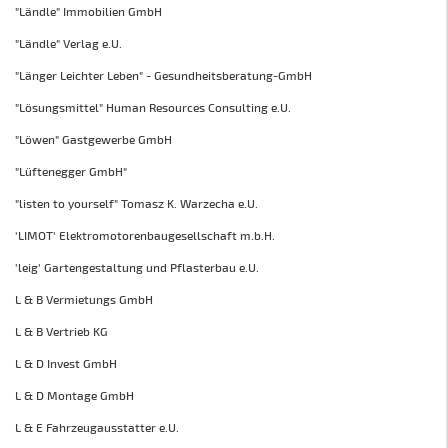
"Ländle" Immobilien GmbH
"Ländle" Verlag e.U.
"Länger Leichter Leben" - Gesundheitsberatung-GmbH
"Lösungsmittel" Human Resources Consulting e.U.
"Löwen" Gastgewerbe GmbH
"Lüftenegger GmbH"
"listen to yourself" Tomasz K. Warzecha e.U.
'LIMOT' Elektromotorenbaugesellschaft m.b.H.
'leig' Gartengestaltung und Pflasterbau e.U.
L & B Vermietungs GmbH
L & B Vertrieb KG
L & D Invest GmbH
L & D Montage GmbH
L & E Fahrzeugausstatter e.U.