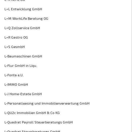
L+L Entwicklung GmbH
L+M WorkLife Beratung OG
L+Q Zollservice GmbH
L+R Gastro OG
L+S GesmbH
L-Baumaschinen GmbH
L-Flur GmbH in Liqu.
L-Fonta e.U.
L-IMMO GmbH
L-J Home-Estate GmbH
L-Personalleasing und Immobilienverwertung GmbH
L-QU2c Immobilien GmbH & Co KG
L-Quadrat Payroll Steuerberatungs GmbH
L-Quadrat Steuerberatungs GmbH