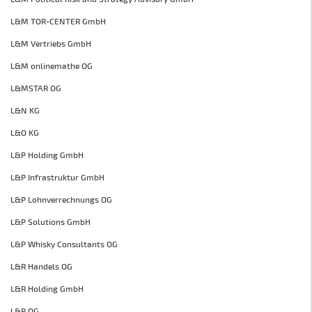
L&M TOR-CENTER GmbH
L&M Vertriebs GmbH
L&M onlinemathe OG
L&MSTAR OG
L&N KG
L&O KG
L&P Holding GmbH
L&P Infrastruktur GmbH
L&P Lohnverrechnungs OG
L&P Solutions GmbH
L&P Whisky Consultants OG
L&R Handels OG
L&R Holding GmbH
L&R OG