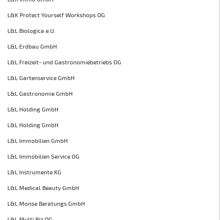
L&K Protect Yourself Workshops OG
L&L Biologica e.U.
L&L Erdbau GmbH
L&L Freizeit- und Gastronomiebetriebs OG
L&L Gartenservice GmbH
L&L Gastronomie GmbH
L&L Holding GmbH
L&L Holding GmbH
L&L Immobilien GmbH
L&L Immobilien Service OG
L&L Instrumente KG
L&L Medical Beauty GmbH
L&L Monse Beratungs GmbH
L&L Multi Biz OG