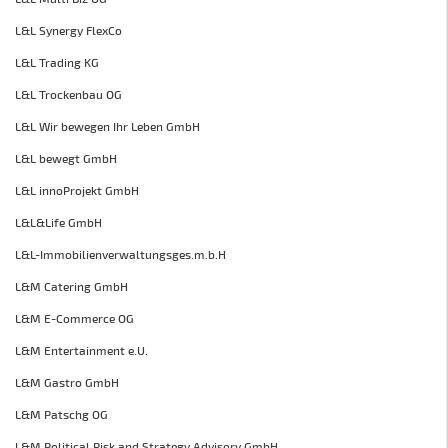
L&L Synergy FlexCo
L&L Trading KG
L&L Trockenbau OG
L&L Wir bewegen Ihr Leben GmbH
L&L bewegt GmbH
L&L innoProjekt GmbH
L&L&Life GmbH
L&L-Immobilienverwaltungsges.m.b.H
L&M Catering GmbH
L&M E-Commerce OG
L&M Entertainment e.U.
L&M Gastro GmbH
L&M Patschg OG
L&M Political Risk and Strategy Advisory GmbH