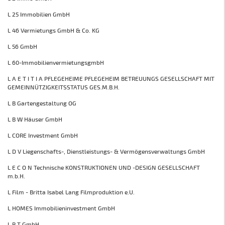
L 25 Immobilien GmbH
L 46 Vermietungs GmbH & Co. KG
L 56 GmbH
L 60-ImmobilienvermietungsgmbH
L A E T I T I A PFLEGEHEIME PFLEGEHEIM BETREUUNGS GESELLSCHAFT MIT
GEMEINNÜTZIGKEITSSTATUS GES.M.B.H.
L B Gartengestaltung OG
L B W Häuser GmbH
L CORE Investment GmbH
L D V Liegenschafts-, Dienstleistungs- & Vermögensverwaltungs GmbH
L E C O N Technische KONSTRUKTIONEN UND -DESIGN GESELLSCHAFT
m.b.H.
L Film - Britta Isabel Lang Filmproduktion e.U.
L HOMES Immobilieninvestment GmbH
L P T GmbH