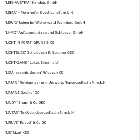
"LEKI-AUSTRIA" Handels GmbH
"LEMA" - Mayrhofer Gesellschaft m.b.H.
"LEWIG" Leben im Wienerwald Wohnbau GmbH
"LI-MO" Aufzugmontage und Schlosser GmbH
"LICHT IN FORM" GRÜNEIS KG
"LICHTBLICK" Scheidbach & Nedoma OEG
"LICHTKLANG" Lukas Siman e.U.
"LIGA: graphic design" Wiebach KG
"LIMAN" Reinigungs- und Umweltpflegegesellschaft m.b.H.
"LIMANZ Gastro" OG
"LINDY" Shum & Co OEG
"LINTAX" Taxibetriebsgesellschaft m.b.H.
"LIRUVE" Rudolf & Co OG
"LIS" Lizat KEG