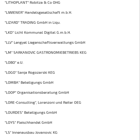
"LITHOPLANT" Robitza & Co OHG
"LIWIENER" Handelsgesellschaft m.b.H.
"LIZARD" TRADING GmbH in Liqu.
"LKD" Licht Kommunal Digital G.m.b.H.
"LLV" Lengyel Liegenschaftsverwaltungs GmbH
"LM" SARKANOVIC GASTRONOMIEBETRIEBS KEG
"LOBO" e.U.
"LOGO" Sanja Rogozarski KEG
"LOMBA" Beteiligungs GmbH
"LOOP" Organisationsberatung GmbH
"LORE-Consulting", Lorenzoni und Reiter OEG
"LOURDES" Beteiligungs GmbH
"LOYS" Fleischhandel GmbH
"LS" Innenausbau Jovanovic KG