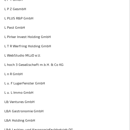
L P Z GesmbH
L PLUS R&P GmbH
L Past GmbH
L Pirker Invest Holding GmbH
L T R Werfring Holding GmbH
L WebStudio MLzD e.U.
L hoch 3 Gesellschaft m.b.H. & Co KG
L n R GmbH
L u. F LugerFenster GmbH
L u. L Immo GmbH
L& Ventures GmbH
L&A Gastronomie GmbH
L&A Holding GmbH
L&A Lackier- und Karosseriefachbetrieb OG