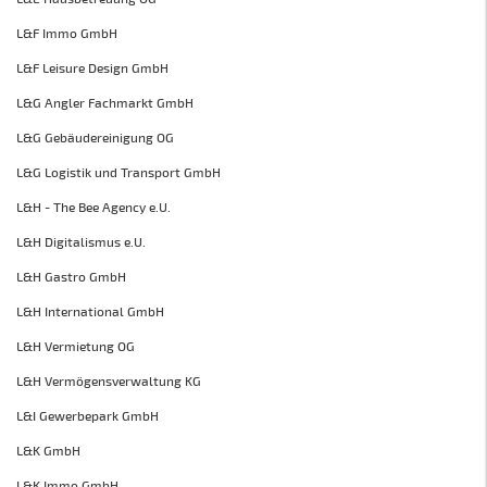
L&F Immo GmbH
L&F Leisure Design GmbH
L&G Angler Fachmarkt GmbH
L&G Gebäudereinigung OG
L&G Logistik und Transport GmbH
L&H - The Bee Agency e.U.
L&H Digitalismus e.U.
L&H Gastro GmbH
L&H International GmbH
L&H Vermietung OG
L&H Vermögensverwaltung KG
L&I Gewerbepark GmbH
L&K GmbH
L&K Immo GmbH