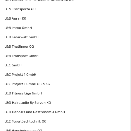
L&A Transporte e.U.
L&B Agrar KG
L&B Immo GmbH
L&B Lederwelt GmbH
L&B Thallinger OG
L&B Transport GmbH
L&C GmbH
L&C Projekt 1 GmbH
L&C Projekt 1 GmbH & Co KG
L&D Fitness Liga GmbH
L&D Hairstudio By Servan KG
L&D Handels und Gastronomie GmbH
L&E Feuerlöschtechnik OG
L&E Hausbetreuung OG