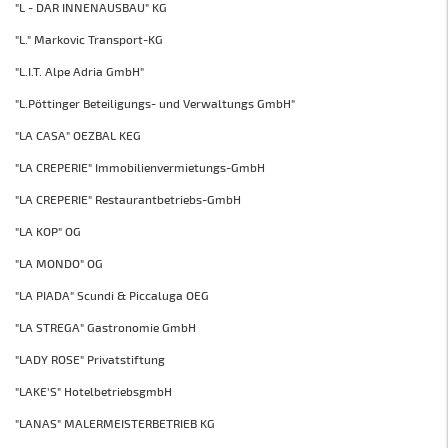
"L - DAR INNENAUSBAU" KG
"L." Markovic Transport-KG
"L.I.T. Alpe Adria GmbH"
"L.Pöttinger Beteiligungs- und Verwaltungs GmbH"
"LA CASA" OEZBAL KEG
"LA CREPERIE" Immobilienvermietungs-GmbH
"LA CREPERIE" Restaurantbetriebs-GmbH
"LA KOP" OG
"LA MONDO" OG
"LA PIADA" Scundi & Piccaluga OEG
"LA STREGA" Gastronomie GmbH
"LADY ROSE" Privatstiftung
"LAKE'S" HotelbetriebsgmbH
"LANAS" MALERMEISTERBETRIEB KG