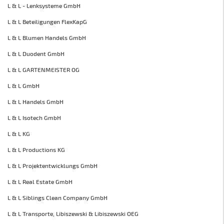
L & L - Lenksysteme GmbH
L & L Beteiligungen FlexKapG
L & L Blumen Handels GmbH
L & L Duodent GmbH
L & L GARTENMEISTER OG
L & L GmbH
L & L Handels GmbH
L & L Isotech GmbH
L & L KG
L & L Productions KG
L & L Projektentwicklungs GmbH
L & L Real Estate GmbH
L & L Siblings Clean Company GmbH
L & L Transporte, Libiszewski & Libiszewski OEG