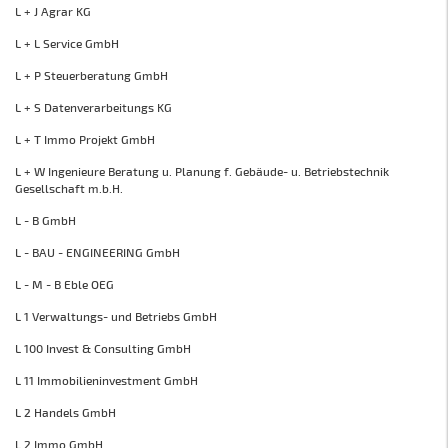
L + J Agrar KG
L + L Service GmbH
L + P Steuerberatung GmbH
L + S Datenverarbeitungs KG
L + T Immo Projekt GmbH
L + W Ingenieure Beratung u. Planung f. Gebäude- u. Betriebstechnik
Gesellschaft m.b.H.
L - B GmbH
L - BAU - ENGINEERING GmbH
L - M - B Eble OEG
L 1 Verwaltungs- und Betriebs GmbH
L 100 Invest & Consulting GmbH
L 11 Immobilieninvestment GmbH
L 2 Handels GmbH
L 2 Immo GmbH