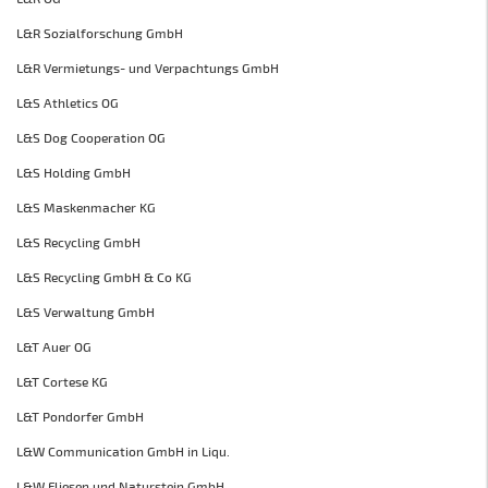
L&R Sozialforschung GmbH
L&R Vermietungs- und Verpachtungs GmbH
L&S Athletics OG
L&S Dog Cooperation OG
L&S Holding GmbH
L&S Maskenmacher KG
L&S Recycling GmbH
L&S Recycling GmbH & Co KG
L&S Verwaltung GmbH
L&T Auer OG
L&T Cortese KG
L&T Pondorfer GmbH
L&W Communication GmbH in Liqu.
L&W Fliesen und Naturstein GmbH