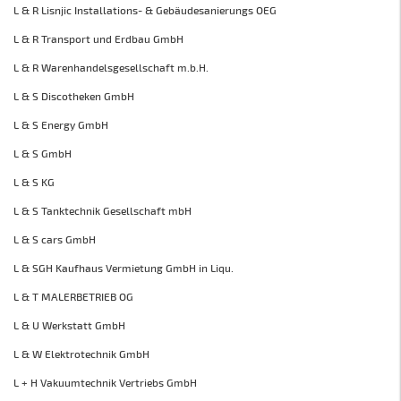
L & R Lisnjic Installations- & Gebäudesanierungs OEG
L & R Transport und Erdbau GmbH
L & R Warenhandelsgesellschaft m.b.H.
L & S Discotheken GmbH
L & S Energy GmbH
L & S GmbH
L & S KG
L & S Tanktechnik Gesellschaft mbH
L & S cars GmbH
L & SGH Kaufhaus Vermietung GmbH in Liqu.
L & T MALERBETRIEB OG
L & U Werkstatt GmbH
L & W Elektrotechnik GmbH
L + H Vakuumtechnik Vertriebs GmbH