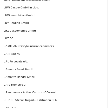
L&W Gastro GmbH in Liqu.
L&W Immobilien GmbH
L&Y Holding GmbH
L&Z Gastronomie GmbH
L&Z OG
L'AMIE AG lifestyle insurance services
L'ATTIMO KG
L'AURA vocals e.U.
L'Amante Asset GmbH
L'Amante Handel GmbH
L'Art Blumen e.U.
L'Awareness - A New Culture of Care e.U.
L'ETAGE Afchar-Negad & Edelmann OEG
L'NFT e.U.