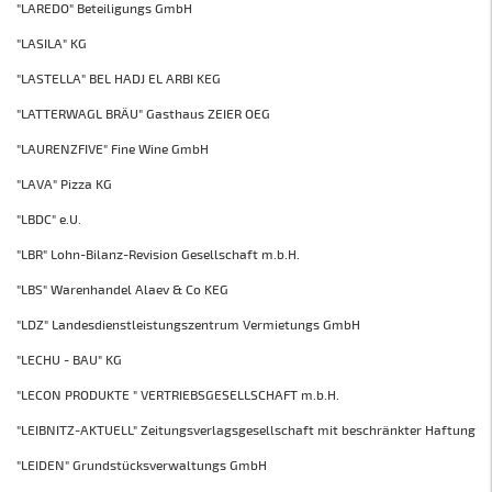
"LAREDO" Beteiligungs GmbH
"LASILA" KG
"LASTELLA" BEL HADJ EL ARBI KEG
"LATTERWAGL BRÄU" Gasthaus ZEIER OEG
"LAURENZFIVE" Fine Wine GmbH
"LAVA" Pizza KG
"LBDC" e.U.
"LBR" Lohn-Bilanz-Revision Gesellschaft m.b.H.
"LBS" Warenhandel Alaev & Co KEG
"LDZ" Landesdienstleistungszentrum Vermietungs GmbH
"LECHU - BAU" KG
"LECON PRODUKTE " VERTRIEBSGESELLSCHAFT m.b.H.
"LEIBNITZ-AKTUELL" Zeitungsverlagsgesellschaft mit beschränkter Haftung
"LEIDEN" Grundstücksverwaltungs GmbH