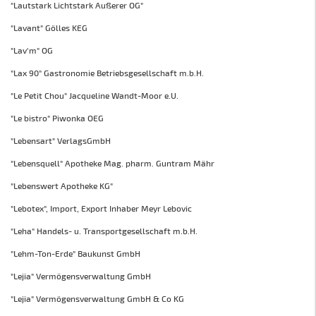
"Lautstark Lichtstark Außerer OG"
"Lavant" Gölles KEG
"Lav'm" OG
"Lax 90" Gastronomie Betriebsgesellschaft m.b.H.
"Le Petit Chou" Jacqueline Wandt-Moor e.U.
"Le bistro" Piwonka OEG
"Lebensart" VerlagsGmbH
"Lebensquell" Apotheke Mag. pharm. Guntram Mähr
"Lebenswert Apotheke KG"
"Lebotex", Import, Export Inhaber Meyr Lebovic
"Leha" Handels- u. Transportgesellschaft m.b.H.
"Lehm-Ton-Erde" Baukunst GmbH
"Lejia" Vermögensverwaltung GmbH
"Lejia" Vermögensverwaltung GmbH & Co KG