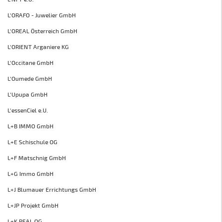
L'ORAFO - Juwelier GmbH
L'OREAL Österreich GmbH
L'ORIENT Arganiere KG
L'Occitane GmbH
L'Oumede GmbH
L'Upupa GmbH
L'essenCiel e.U.
L+B IMMO GmbH
L+E Schischule OG
L+F Matschnig GmbH
L+G Immo GmbH
L+J Blumauer Errichtungs GmbH
L+JP Projekt GmbH
L+K REAL OG