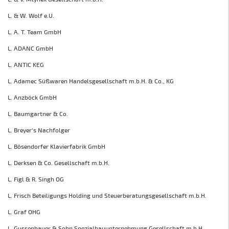
L. & W. Wolf e.U.
L. A. T. Team GmbH
L. ADANC GmbH
L. ANTIC KEG
L. Adamec Süßwaren Handelsgesellschaft m.b.H. & Co., KG
L. Anzböck GmbH
L. Baumgartner & Co.
L. Breyer's Nachfolger
L. Bösendorfer Klavierfabrik GmbH
L. Derksen & Co. Gesellschaft m.b.H.
L. Figl & R. Singh OG
L. Frisch Beteiligungs Holding und Steuerberatungsgesellschaft m.b.H.
L. Graf OHG
L. Gussenbauer & Sohn Spezialbauunternehmung Gesellschaft m.b.H.