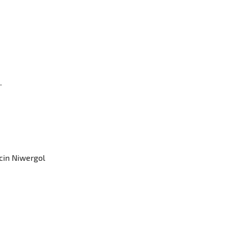
.
cin Niwergol