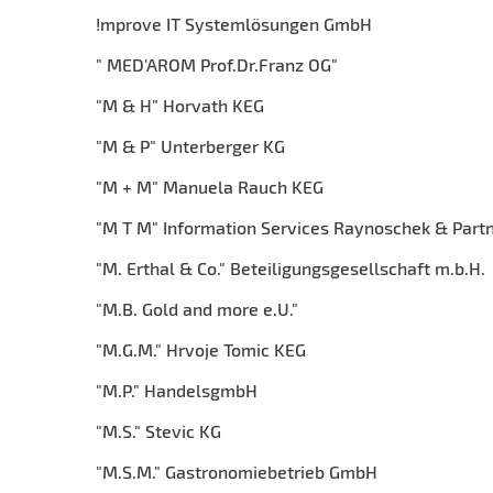
!mprove IT Systemlösungen GmbH
" MED'AROM Prof.Dr.Franz OG"
"M & H" Horvath KEG
"M & P" Unterberger KG
"M + M" Manuela Rauch KEG
"M T M" Information Services Raynoschek & Par
"M. Erthal & Co." Beteiligungsgesellschaft m.b.H.
"M.B. Gold and more e.U."
"M.G.M." Hrvoje Tomic KEG
"M.P." HandelsgmbH
"M.S." Stevic KG
"M.S.M." Gastronomiebetrieb GmbH