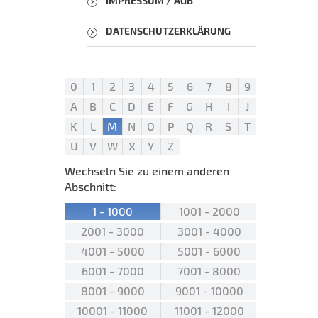
IMPRESSUM / AGB
DATENSCHUTZERKLÄRUNG
0
1
2
3
4
5
6
7
8
9
A
B
C
D
E
F
G
H
I
J
K
L
M
N
O
P
Q
R
S
T
U
V
W
X
Y
Z
Wechseln Sie zu einem anderen
Abschnitt:
1 - 1000
1001 - 2000
2001 - 3000
3001 - 4000
4001 - 5000
5001 - 6000
6001 - 7000
7001 - 8000
8001 - 9000
9001 - 10000
10001 - 11000
11001 - 12000