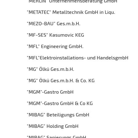
"MERLIN" Unternehmensberatung GmbH
"METATEC" Metalltechnik GmbH in Liqu.
"MEZO-BAU" Ges.m.b.H.
"MF-SES" Kasumovic KEG
"MFL" Engineering GmbH.
"MFL"Elektroinstallations- und HandelsgmbH
"MG" Ölkü Ges.m.b.H.
"MG" Ölkü Ges.m.b.H. & Co. KG
"MGM"-Gastro GmbH
"MGM"-Gastro GmbH & Co KG
"MIBAG" Beteiligungs GmbH
"MIBAG" Holding GmbH
"MIBAG" Sanierungs GmbH