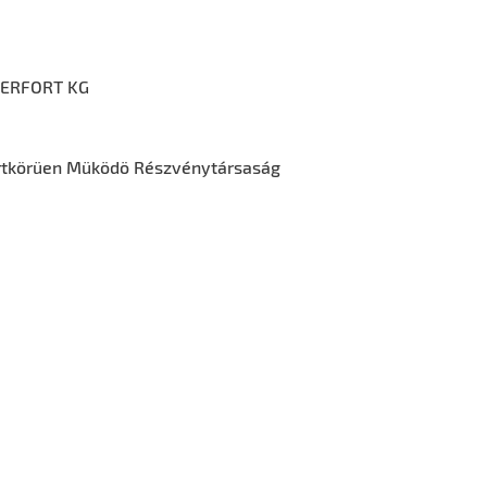
HERFORT KG
ártkörüen Müködö Részvénytársaság