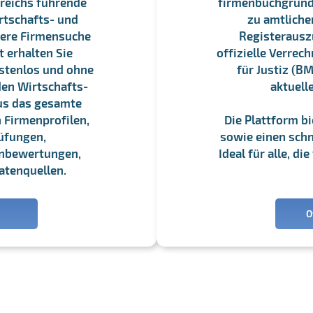
reichs führende
firmenbuchgrundbu
rtschafts- und
zu amtliche
sere Firmensuche
Registerauszü
 erhalten Sie
offizielle Verre
stenlos und ohne
für Justiz (BM
en Wirtschafts-
aktuell
us das gesamte
 Firmenprofilen,
Die Plattform b
üfungen,
sowie einen schne
enbewertungen,
Ideal für alle, d
atenquellen.
O