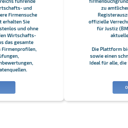
reichs führende
firmenbuchgrundbu
rtschafts- und
zu amtliche
sere Firmensuche
Registerauszü
 erhalten Sie
offizielle Verre
stenlos und ohne
für Justiz (BM
en Wirtschafts-
aktuell
us das gesamte
 Firmenprofilen,
Die Plattform b
üfungen,
sowie einen schne
enbewertungen,
Ideal für alle, d
atenquellen.
O