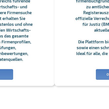
reichs führende
firmenbuchgrundbu
rtschafts- und
zu amtliche
sere Firmensuche
Registerauszü
 erhalten Sie
offizielle Verre
stenlos und ohne
für Justiz (BM
en Wirtschafts-
aktuell
us das gesamte
 Firmenprofilen,
Die Plattform b
üfungen,
sowie einen schne
enbewertungen,
Ideal für alle, d
atenquellen.
O