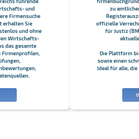
reichs führende
firmenbuchgrundbu
rtschafts- und
zu amtliche
sere Firmensuche
Registerauszü
 erhalten Sie
offizielle Verre
stenlos und ohne
für Justiz (BM
en Wirtschafts-
aktuell
us das gesamte
 Firmenprofilen,
Die Plattform b
üfungen,
sowie einen schne
enbewertungen,
Ideal für alle, d
atenquellen.
O