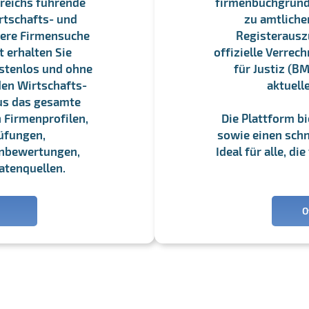
reichs führende
firmenbuchgrundbu
rtschafts- und
zu amtliche
sere Firmensuche
Registerauszü
 erhalten Sie
offizielle Verre
stenlos und ohne
für Justiz (BM
en Wirtschafts-
aktuell
us das gesamte
 Firmenprofilen,
Die Plattform b
üfungen,
sowie einen schne
enbewertungen,
Ideal für alle, d
atenquellen.
O