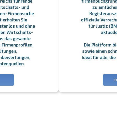
reichs führende
firmenbuchgrundbu
rtschafts- und
zu amtliche
sere Firmensuche
Registerauszü
 erhalten Sie
offizielle Verre
stenlos und ohne
für Justiz (BM
en Wirtschafts-
aktuell
us das gesamte
 Firmenprofilen,
Die Plattform b
üfungen,
sowie einen schne
enbewertungen,
Ideal für alle, d
atenquellen.
O