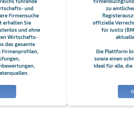
reichs führende
firmenbuchgrundbu
rtschafts- und
zu amtliche
sere Firmensuche
Registerauszü
 erhalten Sie
offizielle Verre
stenlos und ohne
für Justiz (BM
en Wirtschafts-
aktuell
us das gesamte
 Firmenprofilen,
Die Plattform b
üfungen,
sowie einen schne
enbewertungen,
Ideal für alle, d
atenquellen.
O