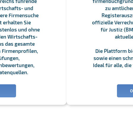
reichs führende
firmenbuchgrundbu
rtschafts- und
zu amtliche
sere Firmensuche
Registerauszü
 erhalten Sie
offizielle Verre
stenlos und ohne
für Justiz (BM
en Wirtschafts-
aktuell
us das gesamte
 Firmenprofilen,
Die Plattform b
üfungen,
sowie einen schne
enbewertungen,
Ideal für alle, d
atenquellen.
O