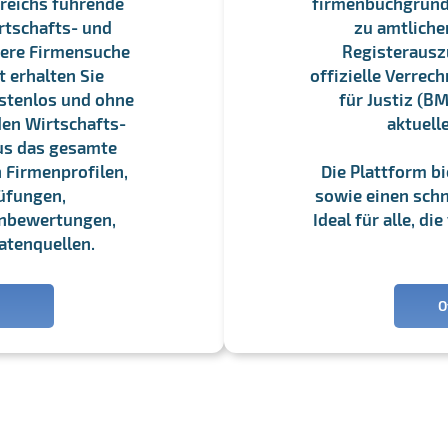
reichs führende
firmenbuchgrundbu
rtschafts- und
zu amtliche
sere Firmensuche
Registerauszü
 erhalten Sie
offizielle Verre
stenlos und ohne
für Justiz (BM
en Wirtschafts-
aktuell
us das gesamte
 Firmenprofilen,
Die Plattform b
üfungen,
sowie einen schne
enbewertungen,
Ideal für alle, d
atenquellen.
O