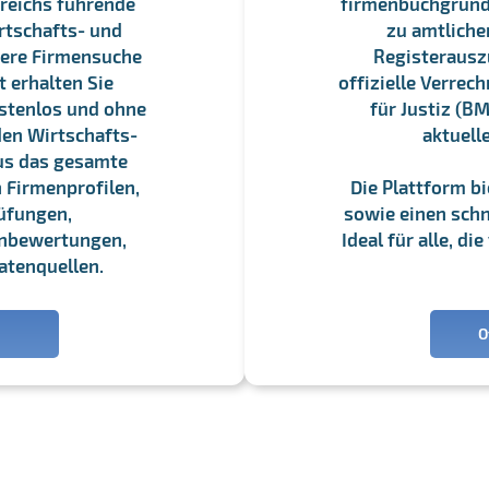
reichs führende
firmenbuchgrundbu
rtschafts- und
zu amtliche
sere Firmensuche
Registerauszü
 erhalten Sie
offizielle Verre
stenlos und ohne
für Justiz (BM
en Wirtschafts-
aktuell
us das gesamte
 Firmenprofilen,
Die Plattform b
üfungen,
sowie einen schne
enbewertungen,
Ideal für alle, d
atenquellen.
O