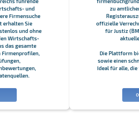
reichs führende
firmenbuchgrundbu
rtschafts- und
zu amtliche
sere Firmensuche
Registerauszü
 erhalten Sie
offizielle Verre
stenlos und ohne
für Justiz (BM
en Wirtschafts-
aktuell
us das gesamte
 Firmenprofilen,
Die Plattform b
üfungen,
sowie einen schne
enbewertungen,
Ideal für alle, d
atenquellen.
O