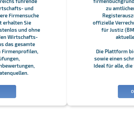
reichs führende
firmenbuchgrundbu
rtschafts- und
zu amtliche
sere Firmensuche
Registerauszü
 erhalten Sie
offizielle Verre
stenlos und ohne
für Justiz (BM
en Wirtschafts-
aktuell
us das gesamte
 Firmenprofilen,
Die Plattform b
üfungen,
sowie einen schne
enbewertungen,
Ideal für alle, d
atenquellen.
O