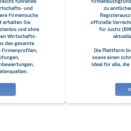
reichs führende
firmenbuchgrundbu
rtschafts- und
zu amtliche
sere Firmensuche
Registerauszü
 erhalten Sie
offizielle Verre
stenlos und ohne
für Justiz (BM
en Wirtschafts-
aktuell
us das gesamte
 Firmenprofilen,
Die Plattform b
üfungen,
sowie einen schne
enbewertungen,
Ideal für alle, d
atenquellen.
O