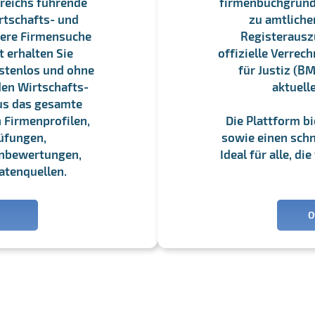
reichs führende
firmenbuchgrundbu
rtschafts- und
zu amtliche
sere Firmensuche
Registerauszü
 erhalten Sie
offizielle Verre
stenlos und ohne
für Justiz (BM
en Wirtschafts-
aktuell
us das gesamte
 Firmenprofilen,
Die Plattform b
üfungen,
sowie einen schne
enbewertungen,
Ideal für alle, d
atenquellen.
O