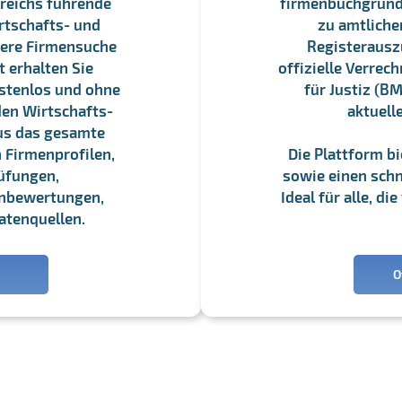
reichs führende
firmenbuchgrundbu
rtschafts- und
zu amtliche
sere Firmensuche
Registerauszü
 erhalten Sie
offizielle Verre
stenlos und ohne
für Justiz (BM
en Wirtschafts-
aktuell
us das gesamte
 Firmenprofilen,
Die Plattform b
üfungen,
sowie einen schne
enbewertungen,
Ideal für alle, d
atenquellen.
O