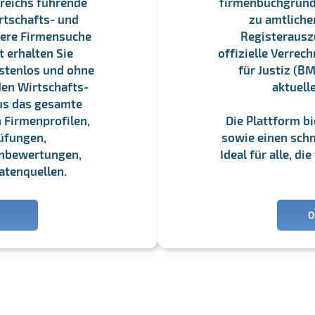
reichs führende
firmenbuchgrundbu
rtschafts- und
zu amtliche
sere Firmensuche
Registerauszü
 erhalten Sie
offizielle Verre
stenlos und ohne
für Justiz (BM
en Wirtschafts-
aktuell
us das gesamte
 Firmenprofilen,
Die Plattform b
üfungen,
sowie einen schne
enbewertungen,
Ideal für alle, d
atenquellen.
O