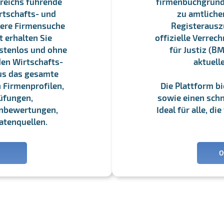
reichs führende
firmenbuchgrundbu
rtschafts- und
zu amtliche
sere Firmensuche
Registerauszü
 erhalten Sie
offizielle Verre
stenlos und ohne
für Justiz (BM
en Wirtschafts-
aktuell
us das gesamte
 Firmenprofilen,
Die Plattform b
üfungen,
sowie einen schne
enbewertungen,
Ideal für alle, d
atenquellen.
O