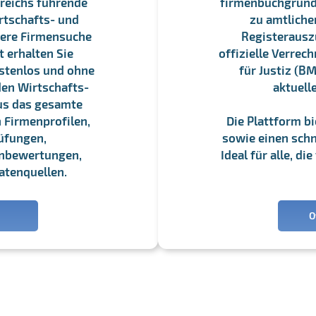
reichs führende
firmenbuchgrundbu
rtschafts- und
zu amtliche
sere Firmensuche
Registerauszü
 erhalten Sie
offizielle Verre
stenlos und ohne
für Justiz (BM
en Wirtschafts-
aktuell
us das gesamte
 Firmenprofilen,
Die Plattform b
üfungen,
sowie einen schne
enbewertungen,
Ideal für alle, d
atenquellen.
O