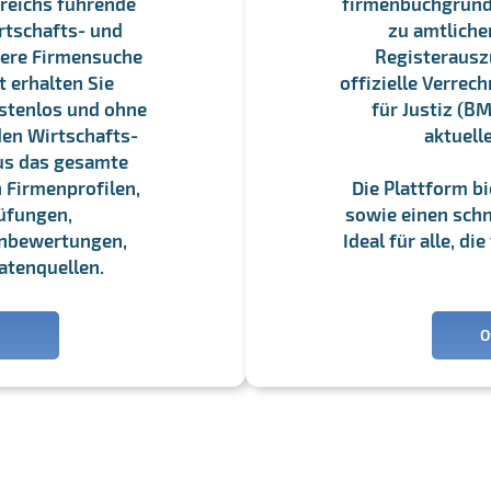
reichs führende
firmenbuchgrundbu
rtschafts- und
zu amtliche
sere Firmensuche
Registerauszü
 erhalten Sie
offizielle Verre
stenlos und ohne
für Justiz (BM
en Wirtschafts-
aktuell
us das gesamte
 Firmenprofilen,
Die Plattform b
üfungen,
sowie einen schne
enbewertungen,
Ideal für alle, d
atenquellen.
O